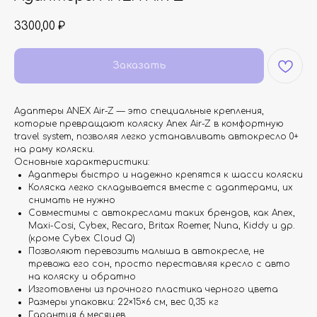
3300,00
₽
Заказать
Адаптеры ANEX Air-Z — это специальные крепления,
которые превращают коляску Anex Air-Z в комфортную
travel system, позволяя легко устанавливать автокресло 0+
на раму коляски.
Основные характеристики:
Адаптеры быстро и надежно крепятся к шасси коляски
Коляска легко складывается вместе с адаптерами, их
снимать не нужно
Совместимы с автокреслами таких брендов, как Anex,
Maxi-Cosi, Cybex, Recaro, Britax Roemer, Nuna, Kiddy и др.
(кроме Cybex Cloud Q)
Позволяют перевозить малыша в автокресле, не
тревожа его сон, просто переставляя кресло с авто
на коляску и обратно
Изготовлены из прочного пластика черного цвета
Размеры упаковки: 22×15×6 см, вес 0,35 кг
Гарантия 6 месяцев