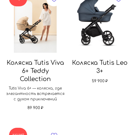
Коляска Tutis Viva
Коляска Tutis Leo
6+ Teddy
3+
Collection
59 900
₽
Tutis Viva 6+ — коляска, где
элегантность встречается
с духом приключений
89 900
₽