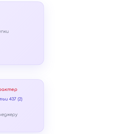
упки
рактер
ьи 437 (2)
неджеру