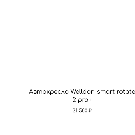
Автокресло Welldon smart rotat
2 pro+
31 500
₽