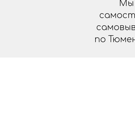
Мы 
самост
самовыв
по Тюме