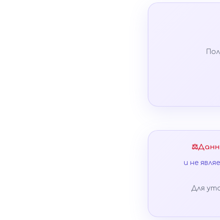
Пол
⚖️
Данн
и не явл
Для ут