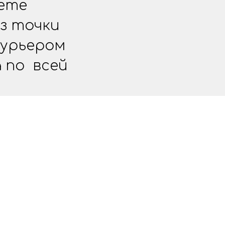
жете
з точки
курьером
 по всей