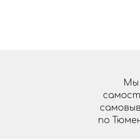
Мы 
самост
самовыв
по Тюме