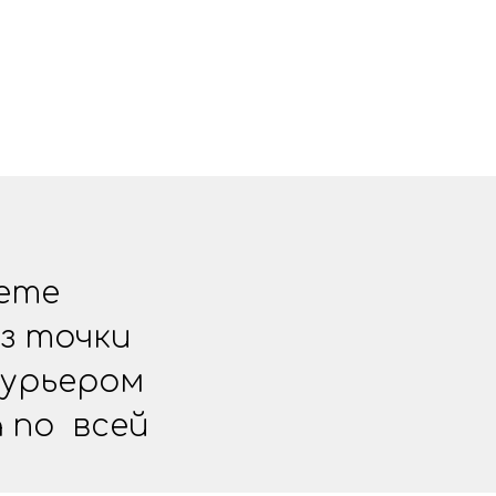
жете
з точки
курьером
 по всей