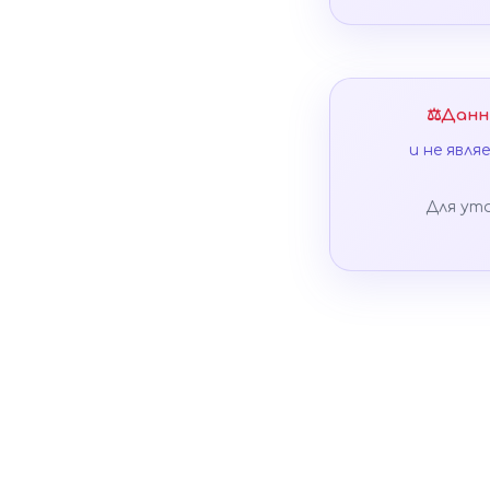
⚖️
Данн
и не явл
Для ут