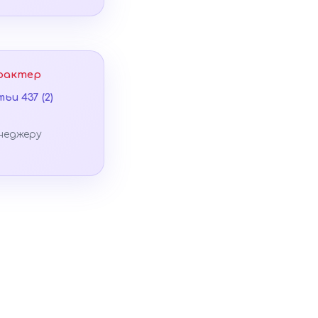
рактер
ьи 437 (2)
неджеру