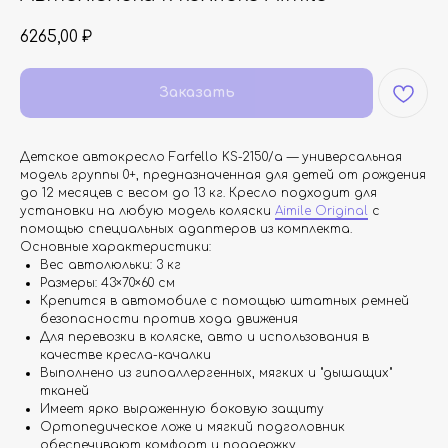
6265,00
₽
Заказать
Детское автокресло Farfello KS-2150/а — универсальная
модель группы 0+, предназначенная для детей от рождения
до 12 месяцев с весом до 13 кг. Кресло подходит для
установки на любую модель коляски
Aimile Original
с
помощью специальных адаптеров из комплекта.
Основные характеристики:
Вес автолюльки: 3 кг
Размеры: 43×70×60 см
Крепится в автомобиле с помощью штатных ремней
безопасности против хода движения
Для перевозки в коляске, авто и использования в
качестве кресла-качалки
Выполнено из гипоаллергенных, мягких и "дышащих"
тканей
Имеет ярко выраженную боковую защиту
Ортопедическое ложе и мягкий подголовник
обеспечивают комфорт и поддержку