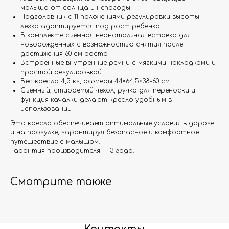
малыша от солнца и непогоды
Подголовник с 11 положениями регулировки высоты
легко адаптируется под рост ребенка
В комплекте съемная неонатальная вставка для
новорожденных с возможностью снятия после
достижения 60 см роста
Встроенные внутренние ремни с мягкими накладками и
простой регулировкой
Вес кресла 4,5 кг, размеры 44×64,5×38-60 см
Съемный, стираемый чехол, ручка для переноски и
функция качалки делают кресло удобным в
использовании
Это кресло обеспечивает оптимальные условия в дороге
и на прогулке, гарантируя безопасное и комфортное
путешествие с малышом.
Гарантия производителя — 3 года.
Смотрите также