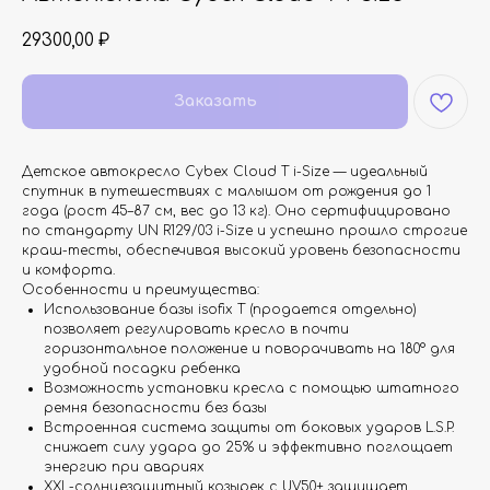
29300,00
₽
Заказать
Детское автокресло Cybex Cloud T i-Size — идеальный
спутник в путешествиях с малышом от рождения до 1
года (рост 45–87 см, вес до 13 кг). Оно сертифицировано
по стандарту UN R129/03 i-Size и успешно прошло строгие
краш-тесты, обеспечивая высокий уровень безопасности
и комфорта.
Особенности и преимущества:
Использование базы isofix T (продается отдельно)
позволяет регулировать кресло в почти
горизонтальное положение и поворачивать на 180° для
удобной посадки ребенка
Возможность установки кресла с помощью штатного
ремня безопасности без базы
Встроенная система защиты от боковых ударов L.S.P.
снижает силу удара до 25% и эффективно поглощает
энергию при авариях
XXL-солнцезащитный козырек с UV50+ защищает