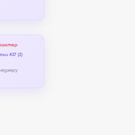
рактер
ьи 437 (2)
неджеру