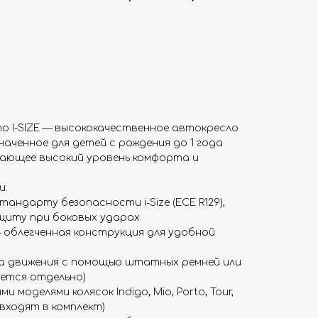
o I-SIZE — высококачественное автокресло
азначенное для детей с рождения до 1 года
ивающее высокий уровень комфорта и
и:
ндарту безопасности i-Size (ECE R129),
щиту при боковых ударах
 — облегченная конструкция для удобной
а движения с помощью штатных ремней или
ается отдельно)
 моделями колясок Indigo, Mio, Porto, Tour,
 входят в комплект)