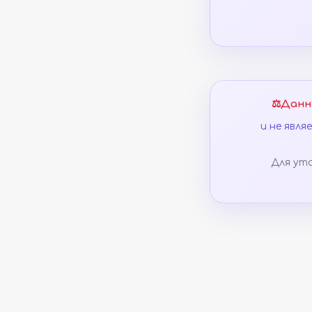
⚖️
Данн
и не явл
Для ут