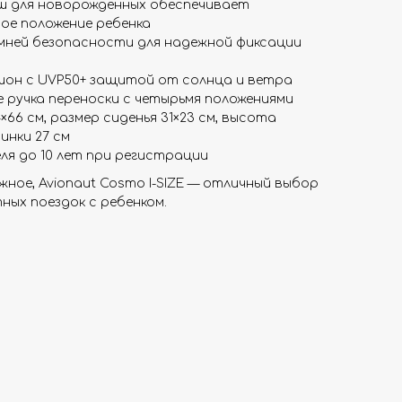
ш для новорожденных обеспечивает
ое положение ребенка
мней безопасности для надежной фиксации
он с UVP50+ защитой от солнца и ветра
е ручка переноски с четырьмя положениями
×66 см, размер сиденья 31×23 см, высота
инки 27 см
я до 10 лет при регистрации
жное, Avionaut Cosmo I-SIZE — отличный выбор
ных поездок с ребенком.