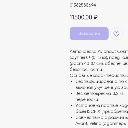
01582585694
11500,00
₽
Заказать
Автокресло Avionaut Cosm
группы 0+ (0-13 кг), предн
(рост 40–87 см), обеспеч
безопасности.
Основные характеристик
Сертифицировано по ста
включая улучшенную за
Вес автокресла: 3,2 кг
переноски
Установка против ход
базы ISOFIX (приобрет
Совместимо с различными
Avant, Velino (адаптеры