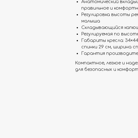
Анатомический вклады
правильное и комфортн
Регулировка высоты ре
малыша
Складывающийся капюш
Регулируемая по высот
Габариты кресла: 34×44
спинки 29 см, ширина сп
Гарантия производител
Компактное, легкое и наде
для безопасных и комфорт