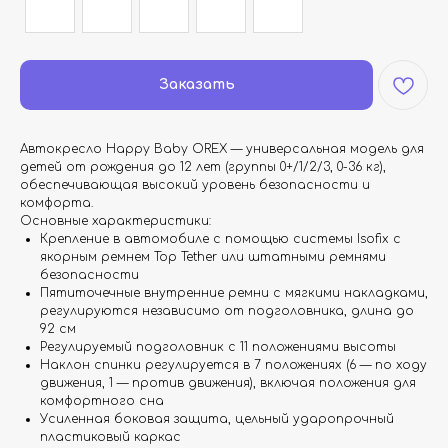
Заказать
Автокресло Happy Baby OREX — универсальная модель для
детей от рождения до 12 лет (группы 0+/1/2/3, 0-36 кг),
обеспечивающая высокий уровень безопасности и
комфорта.
Основные характеристики:
Крепление в автомобиле с помощью системы Isofix с
якорным ремнем Top Tether или штатными ремнями
безопасности
Пятиточечные внутренние ремни с мягкими накладками,
регулируются независимо от подголовника, длина до
92 см
Регулируемый подголовник с 11 положениями высоты
Наклон спинки регулируется в 7 положениях (6 — по ходу
движения, 1 — против движения), включая положения для
комфортного сна
Усиленная боковая защита, цельный ударопрочный
пластиковый каркас