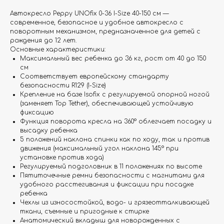
Автокресло Peppy UNOfix 0-36 I-Size 40-150 см —
современное, безопасное и удобное автокресло с
поворотным механизмом, предназначенное для детей с
рождения до 12 лет.
Основные характеристики:
Максимальный вес ребенка до 36 кг, рост от 40 до 150
см
Соответствует европейскому стандарту
безопасности R129 (I-Size)
Крепление на базе Isofix с регулируемой опорной ногой
(заменяет Top Tether), обеспечивающей устойчивую
фиксацию
Функция поворота кресла на 360° облегчает посадку и
высадку ребенка
5 положений наклона спинки как по ходу, так и против
движения (максимальный угол наклона 145° при
установке против хода)
Регулируемый подголовник в 11 положениях по высоте
Пятиточечные ремни безопасности с магнитами для
удобного расстегивания и фиксации при посадке
ребенка
Чехлы из износостойкой, водо- и грязеотталкивающей
ткани, съемные и пригодные к стирке
Анатомический вкладыш для новорожденных с