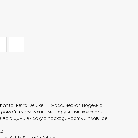
antal Retro Deluxe — классическая модель с
 рамой и увеличенными надувными колесами
чивающими высокую проходимость и плавное
и:
е (Д×Ш×В): 111×60×124 см