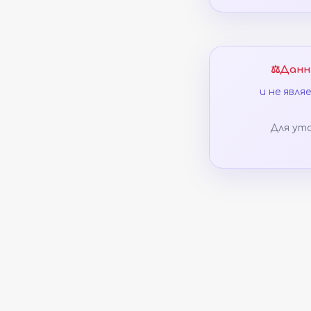
⚖️
Данн
и не явл
Для ут