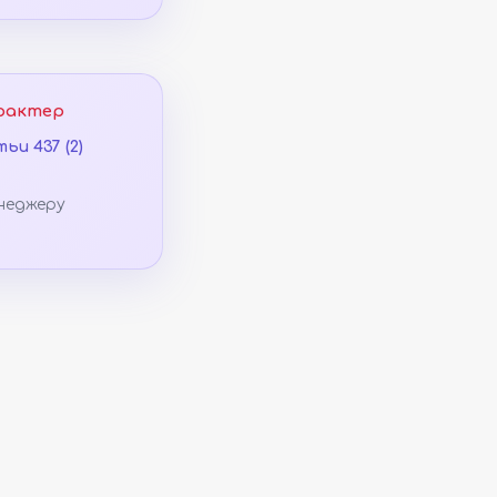
рактер
ьи 437 (2)
неджеру