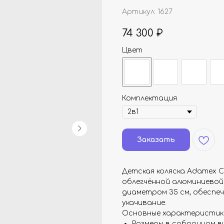
Артикул:
1627
74 300
₽
Цвет
Комплектация
Заказать
Детская коляска Adamex Ch
облегчённой алюминиевой
диаметром 35 см, обеспе
укачивание.
Основные характеристик
Размеры в собранном вид