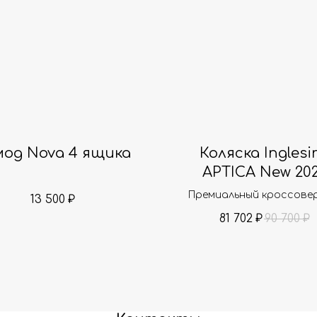
мод Nova 4 ящика
Коляска Inglesi
APTICA New 20
Премиальный кроссовер
13 500
₽
вашего малыша
81 702
90 700
₽
₽
Коляска Inglesina Aptic
подставкой под люльку S