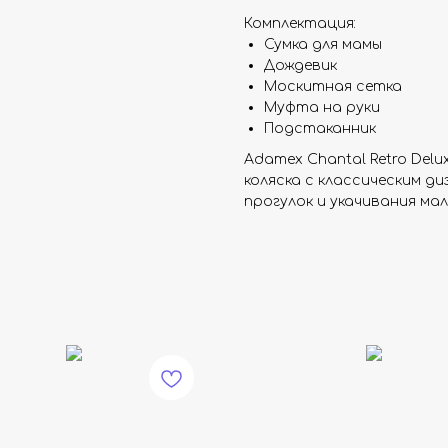
Комплектация:
Сумка для мамы
Дождевик
Москитная сетка
Муфта на руки
Подстаканник
Adamex Chantal Retro Del
коляска с классическим д
прогулок и укачивания ма