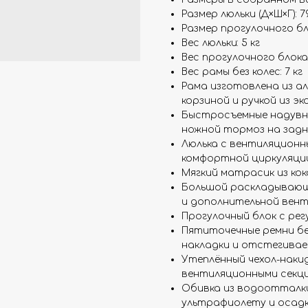
Размер люльки (Д×Ш×Г): 7
Размер прогулочного бло
Вес люльки: 5 кг
Вес прогулочного блока: 
Вес рамы без колес: 7 кг
Рама изготовлена из а
корзиной и ручкой из эк
Быстросъемные надувны
ножной тормоз на задн
Люлька с вентиляционн
комфортной циркуляци
Мягкий матрасик из кок
Большой раскладывающ
и дополнительной вен
Прогулочный блок с рег
Пятиточечные ремни бе
накладки и отстегиваем
Утеплённый чехол-наки
вентиляционными секц
Обивка из водоотталк
ультрафиолету и осадк