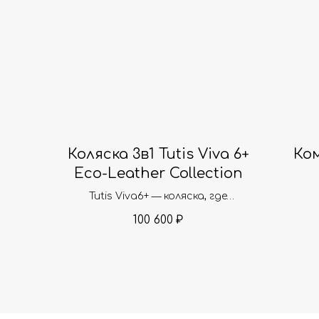
Коляска 3в1 Tutis Viva 6+
Ко
Eco-Leather Collection
Tutis Viva6+ — коляска, где
элегантность встречается с
100 600
₽
духом приключений