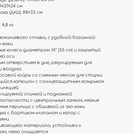
9×37×24 см
ка (Д×Ш): 88×33 см
4,8 кг
люминиевого сплава, с удобной багажной
о-кожи
е колеса диаметром 14" (35 см) и закрытый
ей оси
ым отверстием в дне, регулируемым для
и воздуха
осовой койры со съемным чехлом для стирки
ийся капюшон с солнцезащитным козырьком
тиляцией
улируемой спинкой и подножкой
зопасности с центральным замком, мягкие
ые перильца с обшивкой из эко-кожи
дка с бортиком-клапаном и капор с
иями
ивающего материала, устойчива к
ам, легко очищается