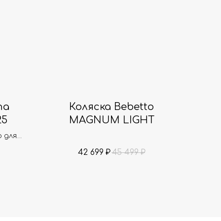
na
Коляска Bebetto
25
MAGNUM LIGHT
 для
42 699
45 499
₽
₽
a с
tandup