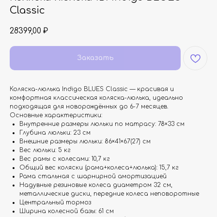
Classic
28399,00
₽
Заказать
Коляска-люлька Indigo BLUES Classic — красивая и
комфортная классическая коляска-люлька, идеально
подходящая для новорождённых до 6-7 месяцев.
Основные характеристики:
Внутренние размеры люльки по матрасу: 78×33 см
Глубина люльки: 23 см
Внешние размеры люльки: 86×41×67(27) см
Вес люльки: 5 кг
Вес рамы с колесами: 10,7 кг
Общий вес коляски (рама+колеса+люлька): 15,7 кг
Рама стальная с шарнирной амортизацией
Надувные резиновые колеса диаметром 32 см,
металлические диски, передние колеса неповоротные
Центральный тормоз
Ширина колесной базы: 61 см