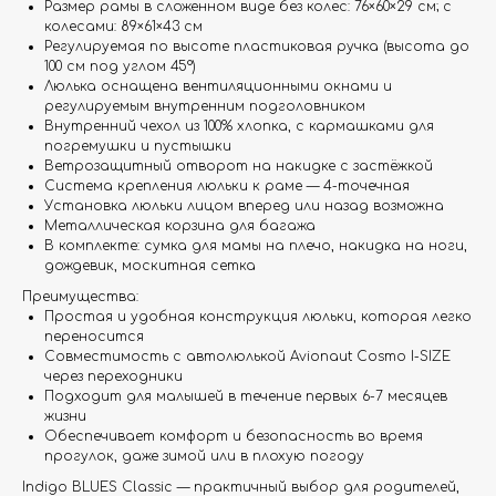
Размер рамы в сложенном виде без колес: 76×60×29 см; с
колесами: 89×61×43 см
Регулируемая по высоте пластиковая ручка (высота до
100 см под углом 45°)
Люлька оснащена вентиляционными окнами и
регулируемым внутренним подголовником
Внутренний чехол из 100% хлопка, с кармашками для
погремушки и пустышки
Ветрозащитный отворот на накидке с застёжкой
Система крепления люльки к раме — 4-точечная
Установка люльки лицом вперед или назад возможна
Металлическая корзина для багажа
В комплекте: сумка для мамы на плечо, накидка на ноги,
дождевик, москитная сетка
Преимущества:
Простая и удобная конструкция люльки, которая легко
переносится
Совместимость с автолюлькой Avionaut Cosmo I-SIZE
через переходники
Подходит для малышей в течение первых 6-7 месяцев
жизни
Обеспечивает комфорт и безопасность во время
прогулок, даже зимой или в плохую погоду
Indigo BLUES Classic — практичный выбор для родителей,