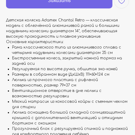
Заказать
Детская коляска Adamex Chantal Retro — классическая
модель с облегчённой алюминиевой рамой и большими
надувными колесами диаметром 14", обеспечивающая
высокую проходимость и плавное укачивание.
Основные характеристики:
Рама классического типа из алюминиевого сплава с
четырьмя надувными колесами диаметром 35 см
Быстросъемные колеса, закрытый ножной тормоз на
задней оси
Регулируемая по высоте ручка, обшитая эко-кожей
Размеры в собранном виде (ДхШхВ): 111×60×124 см
Люлька из прочного пластика с рифленой
поверхностью, размер 79×37 см
Вентиляционное отверстие в дне люльки с
возможностью регулировки
Мягкий матрасик из кокосовой койры с съемным чехлом
для стирки
Люлька оснащена большой складной солнцезащитной
крышкой с дополнительной вентиляцией и откидным
бортиком с окошком
Прогулочный блок с регулируемой спинкой и подножкой
для комфортного положения ребёнка