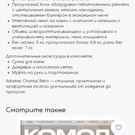
Прогулочный блок оборудован пятиточечными ремнями
с центральным замком, мягкими накладками,
отстегиваемым бампером в экокожаном чехле
Утеплённый чехол на ножки с клапаном и капюшон с
вентиляцией и козырьком
Обивка из водоотталкивающего и устойчивого к
ультрафиолету материала, легко очищается
Вес люльки: 5 кг, прогулочного блока: 4,8 кг, рамы без
колес: 7 кг
Дополнительные аксессуары в комплекте:
Сумка для мамы
Дождевик и москитная сетка
Муфта на руки и подстаканник
Adamex Chantal Retro — стильная, практичная и
комфортная коляска для малышей от рождения до
прогулок.
Смотрите также