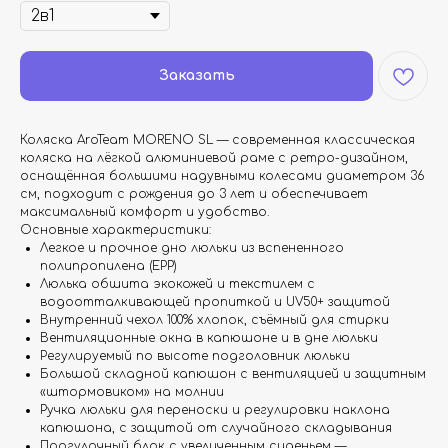
Заказать
Коляска AroTeam MORENO SL — современная классическая
коляска на лёгкой алюминиевой раме с ретро-дизайном,
оснащённая большими надувными колесами диаметром 36
см, подходит с рождения до 3 лет и обеспечивает
максимальный комфорт и удобство.
Основные характеристики:
Легкое и прочное дно люльки из вспененного
полипропилена (EPP)
Люлька обшита экокожей и текстилем с
водоотталкивающей пропиткой и UV50+ защитой
Внутренний чехол 100% хлопок, съёмный для стирки
Вентиляционные окна в капюшоне и в дне люльки
Регулируемый по высоте подголовник люльки
Большой складной капюшон с вентиляцией и защитным
«штормовиком» на молнии
Ручка люльки для переноски и регулировки наклона
капюшона, с защитой от случайного складывания
Прогулочный блок с увеличенным сиденьем —