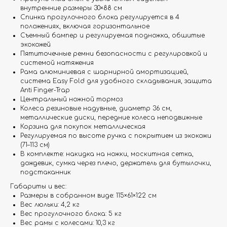
внутренние размеры 30×88 см
Спинка прогулочного блока регулируется в 4
положениях, включая горизонтальное
Съемный бампер и регулируемая подножка, обшитые
экокожей
Пятиточечные ремни безопасности с регулировкой и
системой натяжения
Рама алюминиевая с шарнирной амортизацией,
система Easy Fold для удобного складывания, защита
Anti Finger-Trap
Центральный ножной тормоз
Колеса резиновые надувные, диаметр 36 см,
металлические диски, передние колеса неподвижные
Корзина для покупок металлическая
Регулируемая по высоте ручка с покрытием из экокожи
(71–113 см)
В комплекте: накидка на ножки, москитная сетка,
дождевик, сумка через плечо, держатель для бутылочки,
подстаканник
Габариты и вес:
Размеры в собранном виде: 115×61×122 см
Вес люльки: 4,2 кг
Вес прогулочного блока: 5 кг
Вес рамы с колесами: 10,3 кг