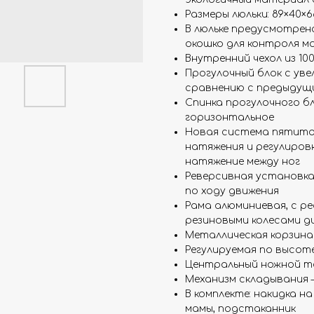
Размеры люльки: 89×40×6
В люльке предусмотре
окошко для контроля 
Внутренний чехол из 10
Прогулочный блок с ув
сравнению с предыдущ
Спинка прогулочного бл
горизонтальное
Новая система пятито
натяжения и регулиро
натяжение между ног
Реверсивная установка
по ходу движения
Рама алюминиевая, с р
резиновыми колесами д
Металлическая корзина
Регулируемая по высоте
Центральный ножной т
Механизм складывания 
В комплекте: накидка на
мамы, подстаканник