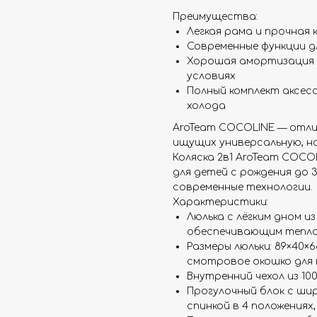
Преимущества:
Легкая рама и прочная 
Современные функции 
Хорошая амортизация д
условиях
Полный комплект аксес
холода
AroTeam COCOLINE — отли
ищущих универсальную, на
Коляска 2в1 AroTeam COCO
для детей с рождения до
современные технологии.
Характеристики:
Люлька с лёгким дном из
обеспечивающим теплои
Размеры люльки: 89×40×
смотровое окошко для 
Внутренний чехол из 10
Прогулочный блок с ши
спинкой в 4 положениях