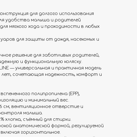
конструкция для долгого использования
для удобства малыша и родителей
ля мягкого хода и проходимости в любых
суаров для защиты от дождя, насекомых и
чное решение для заботливых родителей,
дежную и функциональную коляску.
LINE — универсальная и практичная модель
 3 лет, сочетающая надежность, комфорт и
 вспененного полипропилена (EPP),
золяцию и минимальный вес.
66 см; вентиляционное отверстие и
контроля малыша.
0% хлопка, съёмный для стирки.
рокой анатомической формой, регулируемой
, включая горизонтальное.