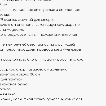
6 см
но вентиляционное отверстие и смотровое
малыша
0% хлопка, съемный для стирки
еличенным анатомическим сиденьем, шире по
ими моделями
ока регулируется в 4 положениях, включая
чечных ремней безопасности с функцией
вки, предотвращает провисание и уменьшает
 прогулочного блока — лицом к родителю или
ессорной амортизацией и надувными
иаметром около 30 см
 для покупок
 кожаная ручка
ормоз
— книжка
 ножки, москитная сетка, дождевик, сумка для