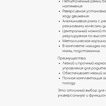
Пятиточечные ремни бе
натяжения.
Реверсивная установка 
ходу движения.
Алюминиевая рама с р
резиновыми колёсами д
Центральный ножной то
регулируемая по высоте
Металлическая корзина 
В комплекте: накидка на
мамы, подстаканник.
Преимущества:
Легкий и прочный карк
управления для родите
Обеспечивает мягкий х
Полная комплектация а
погоду.
Это отличный выбор для 
универсальную и функцион