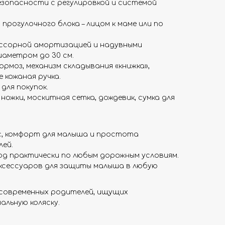
зопасности с регулировкой и системой
прогулочного блока – лицом к маме или по
ессорной амортизацией и надувными
иаметром до 30 см.
рмоз, механизм складывания «книжка»,
 кожаная ручка.
для покупок.
 ножки, москитная сетка, дождевик, сумка для
ас, комфорт для малыша и простота
лей.
од практически по любым дорожным условиям.
ксессуаров для защиты малыша в любую
современных родителей, ищущих
альную коляску.