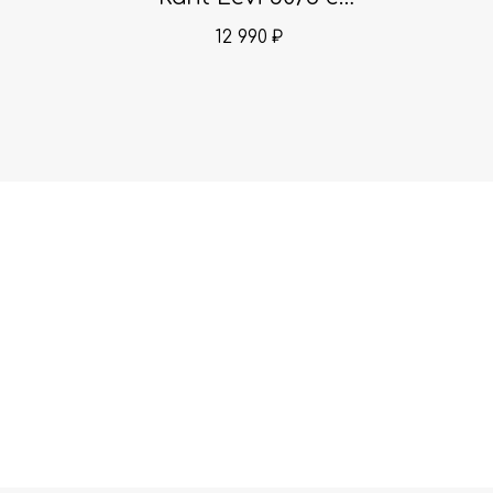
органайзером
12 990
₽