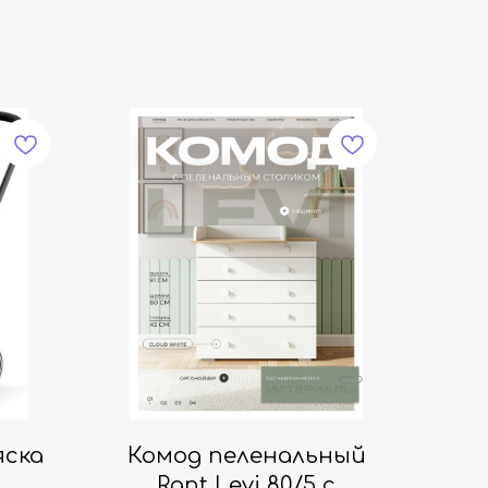
яска
Комод пеленальный
Rant Levi 80/5 с