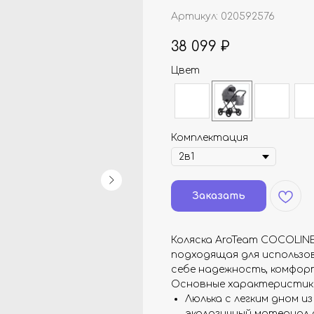
Артикул:
020592576
38 099
₽
Цвет
Комплектация
Заказать
Коляска AroTeam COCOLINE
подходящая для использов
себе надежность, комфорт
Основные характеристик
Люлька с легким дном и
экологичный материал 