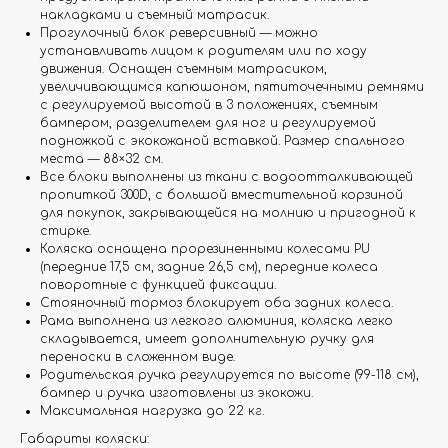
накладками и съемный матрасик.
Прогулочный блок реверсивный — можно
устанавливать лицом к родителям или по ходу
движения. Оснащен съемным матрасиком,
увеличивающимся капюшоном, пятиточечными ремнями
с регулируемой высотой в 3 положениях, съемным
бампером, разделителем для ног и регулируемой
подножкой с экокожаной вставкой. Размер спального
места — 88×32 см.
Все блоки выполнены из ткани с водоотталкивающей
пропиткой 300D, с большой вместительной корзиной
для покупок, закрывающейся на молнию и пригодной к
стирке.
Коляска оснащена прорезиненными колесами PU
(передние 17,5 см, задние 26,5 см), передние колеса
поворотные с функцией фиксации.
Стояночный тормоз блокирует оба задних колеса.
Рама выполнена из легкого алюминия, коляска легко
складывается, имеет дополнительную ручку для
переноски в сложенном виде.
Родительская ручка регулируется по высоте (99-118 см),
бампер и ручка изготовлены из экокожи.
Максимальная нагрузка до 22 кг.
Габариты коляски: