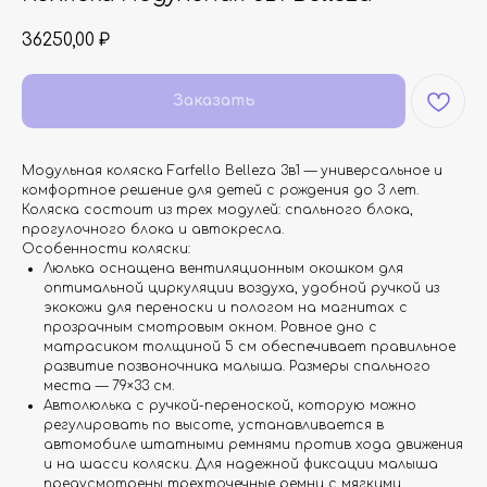
36250,00
₽
Заказать
Модульная коляска Farfello Belleza 3в1 — универсальное и
комфортное решение для детей с рождения до 3 лет.
Коляска состоит из трех модулей: спального блока,
прогулочного блока и автокресла.
Особенности коляски:
Люлька оснащена вентиляционным окошком для
оптимальной циркуляции воздуха, удобной ручкой из
экокожи для переноски и пологом на магнитах с
прозрачным смотровым окном. Ровное дно с
матрасиком толщиной 5 см обеспечивает правильное
развитие позвоночника малыша. Размеры спального
места — 79×33 см.
Автолюлька с ручкой-переноской, которую можно
регулировать по высоте, устанавливается в
автомобиле штатными ремнями против хода движения
и на шасси коляски. Для надежной фиксации малыша
предусмотрены трехточечные ремни с мягкими