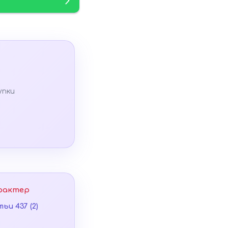
упки
рактер
ьи 437 (2)