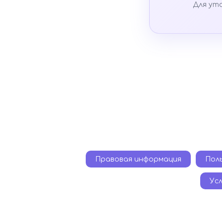
Для ут
Правовая информация
Пол
Ус