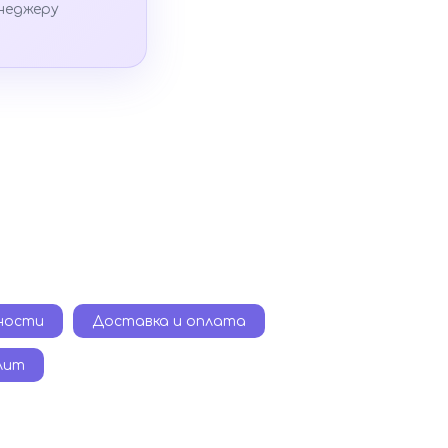
неджеру
ности
Доставка и оплата
плит