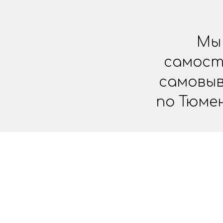
Мы 
самост
самовыв
по Тюме