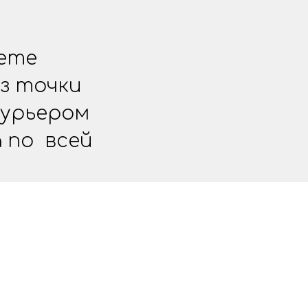
жете
з точки
курьером
 по всей