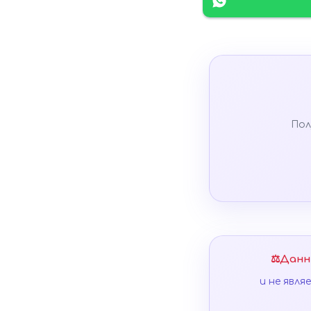
Пол
⚖️
Данн
и не явл