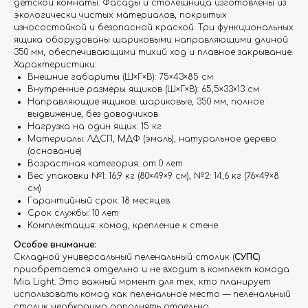
детской комнаты. Фасады и столешница изготовлены из
экологически чистых материалов, покрытых
износостойкой и безопасной краской. Три функциональных
ящика оборудованы шариковыми направляющими длиной
350 мм, обеспечивающими тихий ход и плавное закрывание.
Характеристики:
Внешние габариты (Ш×Г×В): 75×43×85 см
Внутренние размеры ящиков (Ш×Г×В): 65,5×33×13 см
Направляющие ящиков: шариковые, 350 мм, полное
выдвижение, без доводчиков
Нагрузка на один ящик: 15 кг
Материалы: ЛДСП, МДФ (эмаль), натуральное дерево
(основание)
Возрастная категория: от 0 лет
Вес упаковки №1: 16,9 кг (80×49×9 см), №2: 14,6 кг (76×49×8
см)
Гарантийный срок: 18 месяцев
Срок службы: 10 лет
Комплектация: комод, крепление к стене
Особое внимание:
Складной универсальный пеленальный столик (
СУПС
)
приобретается отдельно и не входит в комплект комода
Mia Light. Это важный момент для тех, кто планирует
использовать комод как пеленальное место — пеленальный
столик необходимо дополнять отдельно.