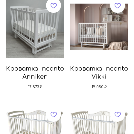
Кроватка Incanto
Кроватка Incanto
Anniken
Vikki
17 573
₽
19 050
₽