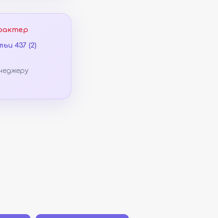
рактер
ьи 437 (2)
неджеру