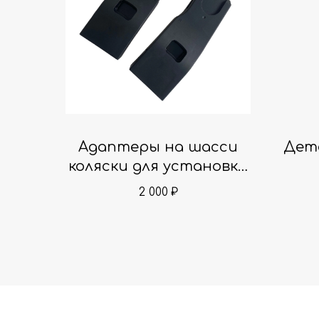
Адаптеры на шасси
Детс
коляски для установки
автолюльки
2 000
₽