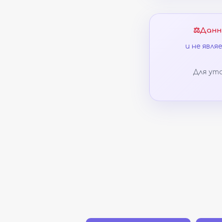
⚖️
Данн
и не явл
Для ут