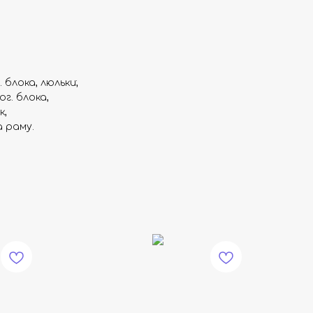
 блока, люльки;
г. блока,
к,
а раму.