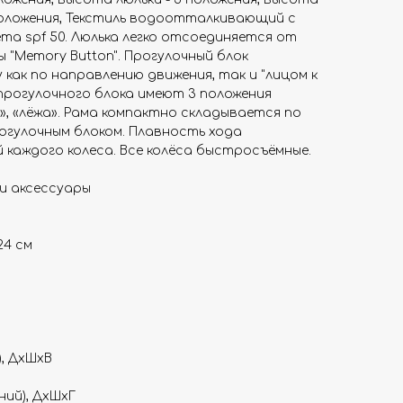
положения, Текстиль водоотталкивающий с
а spf 50. Люлька легко отсоединяется от
"Memory Button". Прогулочный блок
как по направлению движения, так и "лицом к
 прогулочного блока имеют 3 положения
а», «лёжа». Рама компактно складывается по
рогулочным блоком. Плавность хода
каждого колеса. Все колёса быстросъёмные.
и аксессуары
24 см
), ДхШхВ
ний), ДхШхГ