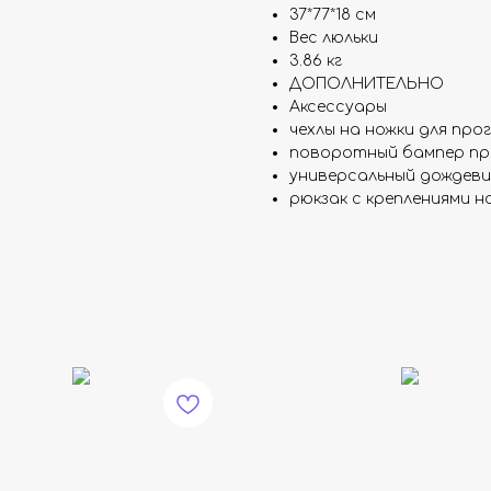
37*77*18 см
Вес люльки
3.86 кг
ДОПОЛНИТЕЛЬНО
Аксессуары
чехлы на ножки для прог.
поворотный бампер про
универсальный дождеви
рюкзак с креплениями н