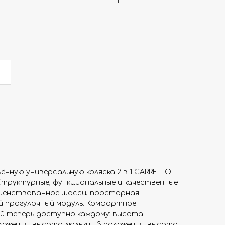
нную универсальную коляска 2 в 1 CARRELLO
. Структурные, функциональные и качественные
ршенствованное шасси, просторная
й прогулочный модуль. Комфортное
ой теперь доступно каждому: высота
ложения, высота люльки - 3 положения, высота