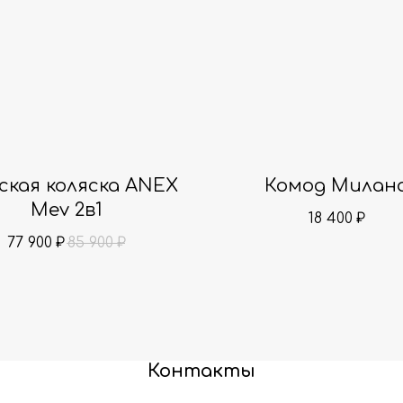
кая коляска ANEX
Комод Милан
Mev 2в1
18 400
₽
77 900
85 900
₽
₽
Контакты