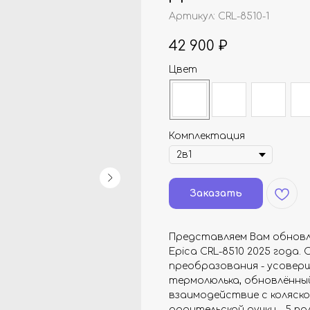
Артикул:
CRL-8510-1
42 900
₽
Цвет
Комплектация
Заказать
Представляем Вам обновлё
Epica CRL-8510 2025 года
преобразования - усове
термолюлька, обновлённы
взаимодействие с коляск
родительской ручки - 5 по