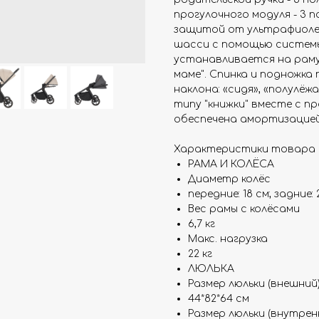
прогулочного модуля - 3 
защитой от ультрафиолет
шасси с помощью системы 
устанавливается на раму 
маме". Спинка и подножка
наклона: «сидя», «полулёж
типу "книжки" вместе с п
обеспечена амортизацией 
Характеристики товара 
РАМА И КОЛЁСА
Диаметр колёс
передние: 18 см; задние: 
Вес рамы с колёсами
6,7 кг
Макс. нагрузка
22 кг
ЛЮЛЬКА
Размер люльки (внешний
44*82*64 см
Размер люльки (внутрен