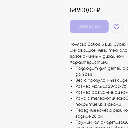
84900,00
₽
Заказать
Коляска Balios S Lux Cyb
инновационными технолог
эргономичным дизайном.
Характеристики:
Подходит для детей с р
до 22 кг
Вес с прогулочным сиденье
Размер люльки: 20×32×78
Размер разложенной коля
Рама с телескопической
покрытие из экокожи
Передние колеса резино
задние 28 см
Пружинная амортизация