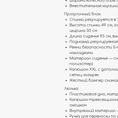
Ширина колесной базы 
Вместительная корзина
Прогулочный блок:
Спинка регулируется в 3
Высота спинки 49 см, г
ширина 30 см
Длина сиденья 93 см, в
Подножка регулируемая
Ремни безопасности 5-
накладками
Материал сиденья — сн
полиэстер)
Капюшон XXL с дополни
сетки, козырек
Жесткий бампер снимае
Люлька:
Пластиковое дно, матр
Капюшон трехсекционн
окошком
Внутренний материал —
Ручка для переноски по