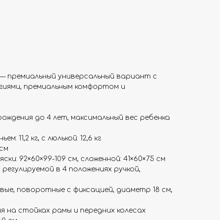
ex — премиальный универсальный вариант с
иями, премиальным комфортом и
ождения до 4 лет, максимальный вес ребенка
м: 11,2 кг, с люлькой: 12,6 кг
 см
ски: 92×60×99-109 см, сложенной: 41×60×75 см
 регулируемой в 4 положениях ручкой,
вые, поворотные с фиксацией, диаметр 18 см,
 на стойках рамы и передних колесах