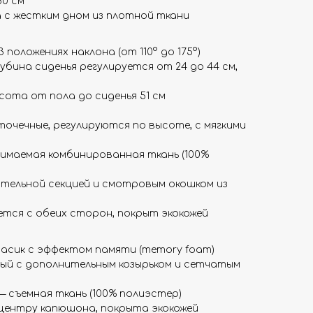
60 см
 с жестким дном из плотной ткани
 положениях наклона (от 110° до 175°)
лубина сиденья регулируется от 24 до 44 см,
ысота от пола до сиденья 51 см
точечные, регулируются по высоте, с мягкими
имаемая комбинированная ткань (100%
тельной секцией и смотровым окошком из
тся с обеих сторон, покрыт экокожей
асик с эффектом памяти (memory foam)
ый с дополнительным козырьком и сетчатым
 съемная ткань (100% полиэстер)
 центру капюшона, покрыта экокожей