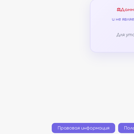
⚖️
Данн
и не явл
Для ут
Правовая информация
Пол