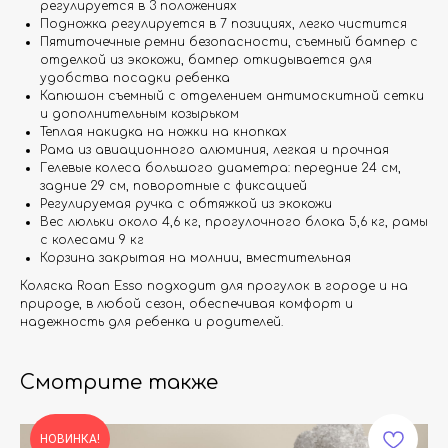
регулируется в 3 положениях
Подножка регулируется в 7 позициях, легко чистится
Пятиточечные ремни безопасности, съемный бампер с
отделкой из экокожи, бампер откидывается для
удобства посадки ребенка
Капюшон съемный с отделением антимоскитной сетки
и дополнительным козырьком
Теплая накидка на ножки на кнопках
Рама из авиационного алюминия, легкая и прочная
Гелевые колеса большого диаметра: передние 24 см,
задние 29 см, поворотные с фиксацией
Регулируемая ручка с обтяжкой из экокожи
Вес люльки около 4,6 кг, прогулочного блока 5,6 кг, рамы
с колесами 9 кг
Корзина закрытая на молнии, вместительная
Коляска Roan Esso подходит для прогулок в городе и на
природе, в любой сезон, обеспечивая комфорт и
надежность для ребенка и родителей.
Смотрите также
НОВИНКА!