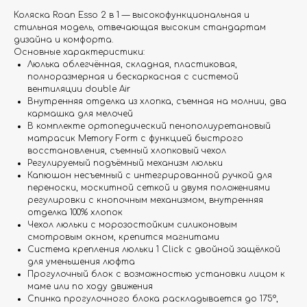
Коляска Roan Esso 2 в 1 — высокофункциональная и
стильная модель, отвечающая высоким стандартам
дизайна и комфорта.
Основные характеристики:
Люлька облегчённая, складная, пластиковая,
полноразмерная и бескаркасная с системой
вентиляции double Air
Внутренняя отделка из хлопка, съемная на молнии, два
кармашка для мелочей
В комплекте ортопедический пенополиуретановый
матрасик Memory Form с функцией быстрого
восстановления, съемный хлопковый чехол
Регулируемый подъёмный механизм люльки
Капюшон несъемный с интегрированной ручкой для
переноски, москитной сеткой и двумя положениями
регулировки с кнопочным механизмом, внутренняя
отделка 100% хлопок
Чехол люльки с морозостойким силиконовым
смотровым окном, крепится магнитами
Система крепления люльки 1 Click с двойной защёлкой
для уменьшения люфта
Прогулочный блок с возможностью установки лицом к
маме или по ходу движения
Спинка прогулочного блока раскладывается до 175°,