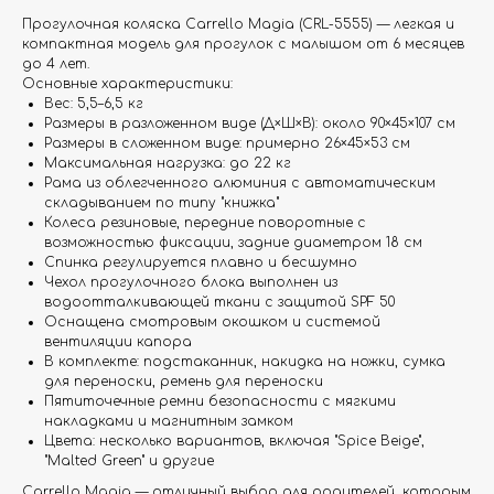
Прогулочная коляска Carrello Magia (CRL-5555) — легкая и
компактная модель для прогулок с малышом от 6 месяцев
до 4 лет.
Основные характеристики:
Вес: 5,5–6,5 кг
Размеры в разложенном виде (Д×Ш×В): около 90×45×107 см
Размеры в сложенном виде: примерно 26×45×53 см
Максимальная нагрузка: до 22 кг
Рама из облегченного алюминия с автоматическим
складыванием по типу "книжка"
Колеса резиновые, передние поворотные с
возможностью фиксации, задние диаметром 18 см
Спинка регулируется плавно и бесшумно
Чехол прогулочного блока выполнен из
водоотталкивающей ткани с защитой SPF 50
Оснащена смотровым окошком и системой
вентиляции капора
В комплекте: подстаканник, накидка на ножки, сумка
для переноски, ремень для переноски
Пятиточечные ремни безопасности с мягкими
накладками и магнитным замком
Цвета: несколько вариантов, включая "Spice Beige",
"Malted Green" и другие
Carrello Magia — отличный выбор для родителей, которым