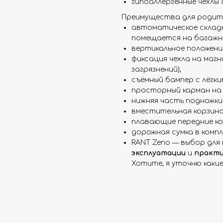
гипоаллергенные чехлы
Преимущества для родит
автоматическое склады
помещается на багажно
вертикальное положение
фиксация чехла на маг
загрязнений);
съёмный бампер с лёгк
просторный карман на м
нижняя часть подножки 
вместительная корзина 
плавающие передние кол
дорожная сумка в компл
RANT Zeno — выбор для
эксплуатации
и
практ
Хотите, я уточню каки