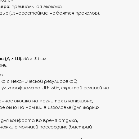
102 см.
ера:
премиальная экокожа.
ые (износостойкие, не боятся проколов).
 (Д × Ш):
86 × 33 см.
нь.
а
а с механической регулировкой;
ультрафиолета UPF 50+, скрытой секцией на
нное окошко на магнитах в капюшоне;
 окно на молнии в изголовье (для жарких
 для комфорта во время отдыха;
 ножки с молнией посередине (быстрый