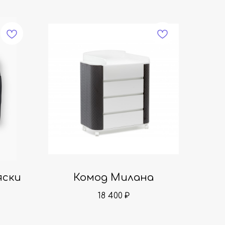
яски
Комод Милана
18 400
₽