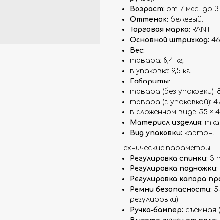
Возраст:
от 7 мес. до 3
Оттенок:
бежевый.
Торговая марка:
RANT.
Основной штрихкод:
46
Вес:
товара: 8,4 кг;
в упаковке: 9,5 кг.
Габариты:
товара (без упаковки): 88 
товара (с упаковкой): 47 
в сложенном виде: 55 × 47
Материал изделия:
ткан
Вид упаковки:
картон.
Технические параметры
Регулировка спинки:
3 п
Регулировка подножки:
Регулировка капора про
Ремни безопасности:
5
регулировки).
Ручка‑бампер:
съёмная 