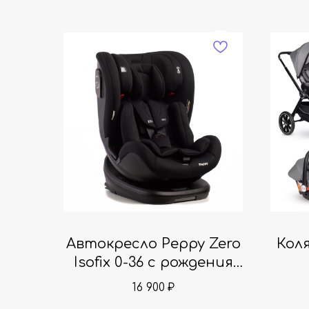
Автокресло Peppy Zero
Коля
Isofix 0-36 с рождения
до 12 лет
16 900
₽