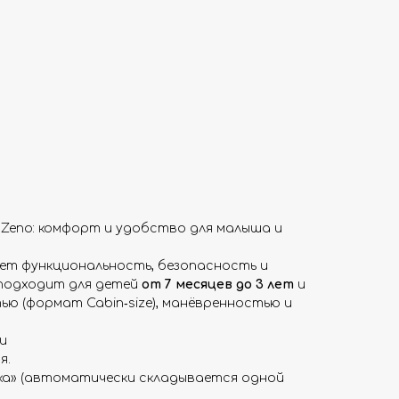
 Zeno: комфорт и удобство для малыша и
ает функциональность, безопасность и
 подходит для детей
от 7 месяцев до 3 лет
и
ю (формат Cabin‑size), манёвренностью и
и
я.
ка» (автоматически складывается одной