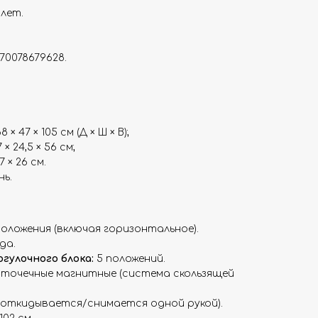
 лет.
70078679628.
× 47 × 105 см (Д × Ш × В);
× 24,5 × 56 см;
 × 26 см.
ь.
оложения (включая горизонтальное).
да.
гулочного блока:
5 положений.
‑точечные магнитные (система скользящей
(откидывается/снимается одной рукой).