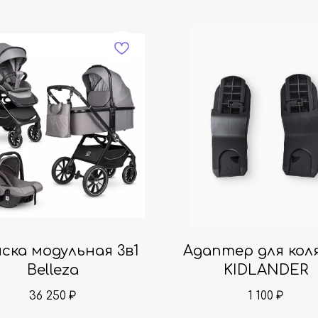
ска модульная 3в1
Адаптер для кол
Belleza
KIDLANDER
36 250
1 100
₽
₽