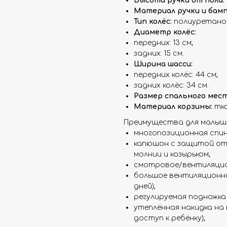
Высота ручки от пола:
Материал ручки и бамп
Тип колёс:
полиуретанов
Диаметр колёс:
передних: 13 см;
задних: 15 см.
Ширина шасси:
передних колёс: 44 см;
задних колёс: 34 см.
Размер спального места
Материал корзины:
тка
Преимущества для малыш
многопозиционная спинк
капюшон с защитой от 
молнии и козырьком;
смотровое/вентиляцио
большое вентиляционное
дней);
регулируемая подножка
утеплённая накидка на
доступ к ребёнку);