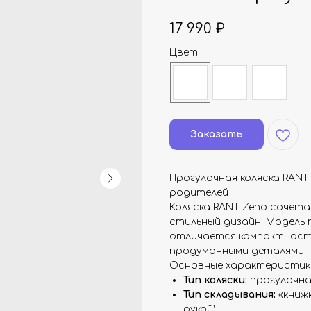
17 990
₽
Цвет
Заказать
Прогулочная коляска RANT
родителей
Коляска RANT Zeno сочет
стильный дизайн. Модель
отличается компактность
продуманными деталями.
Основные характеристик
Тип коляски:
прогулочна
Тип складывания:
«книж
рукой).