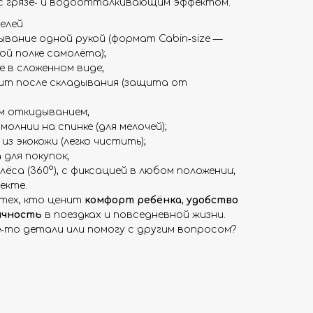
 с грязе‑ и водоотталкивающим эффектом.
елей
вание одной рукой (формат Cabin‑size —
й полке самолёта);
 в сложенном виде;
нит после складывания (защита от
им откидыванием;
олнии на спинке (для мелочей);
из экокожи (легко чистить);
для покупок;
ёса (360°), с фиксацией в любом положении;
екте.
 тех, кто ценит
комфорт ребёнка
,
удобство
ичность
в поездках и повседневной жизни.
е‑то детали или помогу с другим вопросом?