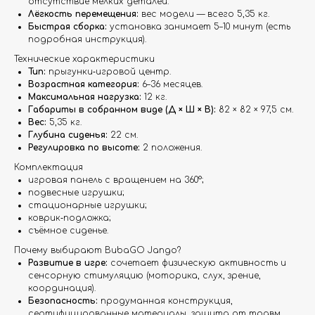
отсутствие мелких деталей.
Лёгкость перемещения:
вес модели — всего 5,35 кг.
Быстрая сборка:
установка занимает 5–10 минут (есть
подробная инструкция).
Технические характеристики
Тип:
прыгунки‑игровой центр.
Возрастная категория:
6–36 месяцев.
Максимальная нагрузка:
12 кг.
Габариты в собранном виде (Д × Ш × В):
82 × 82 × 97,5 см.
Вес:
5,35 кг.
Глубина сиденья:
22 см.
Регулировка по высоте:
2 положения.
Комплектация
игровая панель с вращением на 360°;
подвесные игрушки;
стационарные игрушки;
коврик‑подложка;
съёмное сиденье.
Почему выбирают BubaGO Jango?
Развитие в игре:
сочетает физическую активность и
сенсорную стимуляцию (моторика, слух, зрение,
координация).
Безопасность:
продуманная конструкция,
сертифицированные материалы, защита от травм.