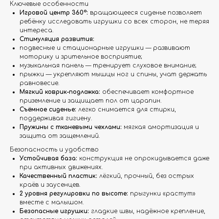
Ключевые особенности
Игровой центр 360°:
вращающееся сиденье позволяет
ребёнку исследовать игрушки со всех сторон, не теряя
интереса.
Стимуляция развития:
подвесные и стационарные игрушки — развивают
моторику и зрительное восприятие;
музыкальная панель — тренирует слуховое внимание;
прыжки — укрепляют мышцы ног и спины, учат держать
равновесие.
Мягкий коврик‑подложка:
обеспечивает комфортное
приземление и защищает пол от царапин.
Съёмное сиденье:
легко снимается для стирки,
поддерживая гигиену.
Пружины с тканевыми чехлами:
мягкая амортизация и
защита от защемлений.
Безопасность и удобство
Устойчивая база:
конструкция не опрокидывается даже
при активных движениях.
Качественный пластик:
лёгкий, прочный, без острых
краёв и заусенцев.
2 уровня регулировки по высоте:
прыгунки «растут»
вместе с малышом.
Безопасные игрушки:
гладкие швы, надёжное крепление,