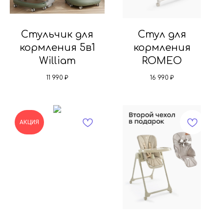
Стульчик для
Стул для
кормления 5в1
кормления
William
ROMEO
11 990
₽
16 990
₽
АКЦИЯ