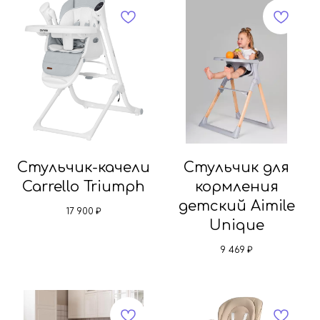
Стульчик-качели
Стульчик для
Carrello Triumph
кормления
детский Aimile
17 900
₽
Unique
9 469
₽