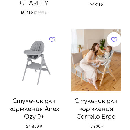
CHARLEY
22 911
₽
16 191
₽
17 999
₽
Стульчик для
Стульчик для
кормления Anex
кормления
Ozy 0+
Carrello Ergo
24 800
₽
15 900
₽