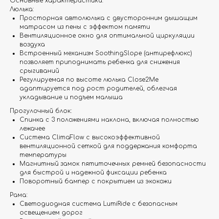
Основные характеристики:
Люлька:
Просторная автолюлька с двусторонним дышащим
матрасом из пены с эффектом памяти
Вентиляционное окно для оптимальной циркуляции
воздуха
Встроенный механизм SoothingSlope (антирефлюкс)
позволяет приподнимать ребенка для снижения
срыгиваний
Регулируемая по высоте люлька Close2Me
адаптируется под рост родителей, облегчая
укладывание и подъем малыша
Прогулочный блок:
Спинка с 3 положениями наклона, включая полностью
лежачее
Система ClimaFlow с высокоэффективной
вентиляционной сеткой для поддержания комфорта
температуры
Магнитный замок пятиточечных ремней безопасности
для быстрой и надежной фиксации ребенка
Поворотный бампер с покрытием из экокожи
Рама:
Светодиодная система LumiRide с безопасным
освещением дорог