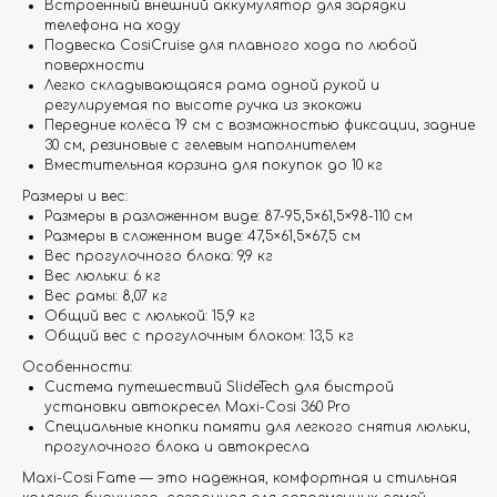
Встроенный внешний аккумулятор для зарядки
телефона на ходу
Подвеска CosiCruise для плавного хода по любой
поверхности
Легко складывающаяся рама одной рукой и
регулируемая по высоте ручка из экокожи
Передние колёса 19 см с возможностью фиксации, задние
30 см, резиновые с гелевым наполнителем
Вместительная корзина для покупок до 10 кг
Размеры и вес:
Размеры в разложенном виде: 87-95,5×61,5×98-110 см
Размеры в сложенном виде: 47,5×61,5×67,5 см
Вес прогулочного блока: 9,9 кг
Вес люльки: 6 кг
Вес рамы: 8,07 кг
Общий вес с люлькой: 15,9 кг
Общий вес с прогулочным блоком: 13,5 кг
Особенности:
Система путешествий SlideTech для быстрой
установки автокресел Maxi-Cosi 360 Pro
Специальные кнопки памяти для легкого снятия люльки,
прогулочного блока и автокресла
Maxi-Cosi Fame — это надежная, комфортная и стильная