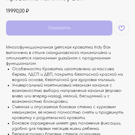
19990,00
₽
Заказать
Многофункциональная детская кроватка Indy Box
выполнена в стиле скандинавского минимализма и
отличается лаконичным дизайном с продуманным
функционалом.
Особенности Кроватка изготовлена из массива
березы, ЛДСП и ДВП, покрыта безопасной краской на
водной основе, безопасной для здоровья малыша.
Универсальный маятниковый механизм качания с
возможностью выбора направления качания (вправо-
влево или вперед-назад), мягкий, бесшумный и с
возможностью блокировки.
Съемная и опускаемая боковая стенка с курковым
механизмом, её можно полностью снять и придвинуть
кроватку к родительской кровати.
Боковое ограждение имеет два положения фиксации,
удобно для первых месяцев жизни ребенка.
Верхние планки боковых стенок оснащены