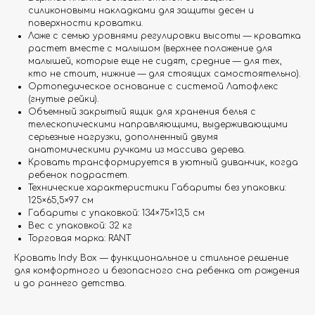
силиконовыми накладками для защиты десен и
поверхности кроватки.
Ложе с семью уровнями регулировки высоты — кроватка
растет вместе с малышом (верхнее положение для
малышей, которые еще не сидят, средние — для тех,
кто не стоит, нижние — для стоящих самостоятельно).
Ортопедическое основание с системой Латофлекс
(гнутые рейки).
Объемный закрытый ящик для хранения белья с
телескопическими направляющими, выдерживающими
серьезные нагрузки, дополненный двумя
анатомическими ручками из массива дерева.
Кровать трансформируется в уютный диванчик, когда
ребенок подрастет.
Технические характеристики Габариты без упаковки:
125×65,5×97 см
Габариты с упаковкой: 134×75×13,5 см
Вес с упаковкой: 32 кг
Торговая марка: RANT
Кровать Indy Box — функциональное и стильное решение
для комфортного и безопасного сна ребенка от рождения
и до раннего детства.