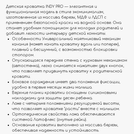
Детская кроватка INDY PRO — элегантная и
функциональная модель в стиле экоминимализм,
изготовленная из массива березы, МДФ и ЛДСП с
применением безопасной краски на водной основе. Она
станет удобным помощником для молодых родителей и
добавит легкости интерьеру детской комнаты.
Особенности Универсальный маятниковый механизм
качания (может качать кроватку вдоль или поперек),
плавный и бесшумный, с возможностью блокировки
стопором.
Опускающаяся передняя стенка с курковым механизмом
(автостенка), легко снимается нажатием двух кнопок,
что позволяет придвинуть кроватку к родительской
кровати.
Боковое ограждение имеет два положения фиксации,
удобно в первые месяцы жизни малыша.
Верхние планки кроватки оснащены силиконовыми
накладками для защиты десен ребенка.
Ложе с четырьмя положениями регулируемой высоты,
что позволяет кроватке "расти" вместе с малышом.
Ортопедические свойства ложа обеспечиваются
системой Латофлекс (гнутые рейки).
Основание кроватки выполнено из массива березы,
обеспечивая надежность и устойчивость.