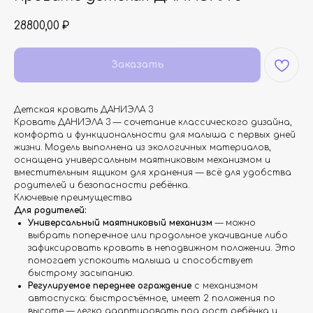
28800,00
₽
Заказать
Детская кровать ДАНИЭЛА 3
Кровать ДАНИЭЛА 3 — сочетание классического дизайна,
комфорта и функциональности для малыша с первых дней
жизни. Модель выполнена из экологичных материалов,
оснащена универсальным маятниковым механизмом и
вместительным ящиком для хранения — всё для удобства
родителей и безопасности ребёнка.
Ключевые преимущества
Для родителей:
Универсальный маятниковый механизм
— можно
выбрать поперечное или продольное укачивание либо
зафиксировать кровать в неподвижном положении. Это
помогает успокоить малыша и способствует
быстрому засыпанию.
Регулируемое переднее ограждение
с механизмом
автоспуска: быстросъёмное, имеет 2 положения по
высоте — легко адаптировать под рост ребёнка и