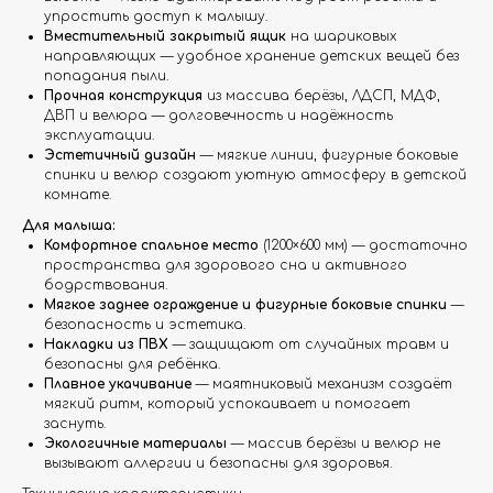
упростить доступ к малышу.
Вместительный закрытый ящик
на шариковых
направляющих — удобное хранение детских вещей без
попадания пыли.
Прочная конструкция
из массива берёзы, ЛДСП, МДФ,
ДВП и велюра — долговечность и надёжность
эксплуатации.
Эстетичный дизайн
— мягкие линии, фигурные боковые
спинки и велюр создают уютную атмосферу в детской
комнате.
Для малыша:
Комфортное спальное место
(1200×600 мм) — достаточно
пространства для здорового сна и активного
бодрствования.
Мягкое заднее ограждение и фигурные боковые спинки
—
безопасность и эстетика.
Накладки из ПВХ
— защищают от случайных травм и
безопасны для ребёнка.
Плавное укачивание
— маятниковый механизм создаёт
мягкий ритм, который успокаивает и помогает
заснуть.
Экологичные материалы
— массив берёзы и велюр не
вызывают аллергии и безопасны для здоровья.