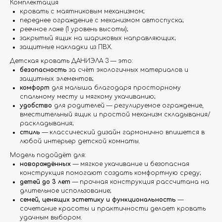
Комплектация
кровать с маятниковым механизмом;
переднее ограждение с механизмом автоспуска;
реечное ложе (1 уровень высоты);
закрытый ящик на шариковых направляющих;
защитные накладки из ПВХ.
Детская кровать ДАНИЭЛА 3 — это:
безопасность
за счёт экологичных материалов и
защитных элементов;
комфорт
для малыша благодаря просторному
спальному месту и мягкому укачиванию;
удобство
для родителей — регулируемое ограждение,
вместительный ящик и простой механизм складывания/
раскладывания;
стиль
— классический дизайн гармонично впишется в
любой интерьер детской комнаты.
Модель подойдёт для:
новорождённых
— мягкое укачивание и безопасная
конструкция помогают создать комфортную среду;
детей до 3 лет
— прочная конструкция рассчитана на
длительное использование;
семей, ценящих эстетику и функциональность
—
сочетание красоты и практичности делает кровать
удачным выбором.