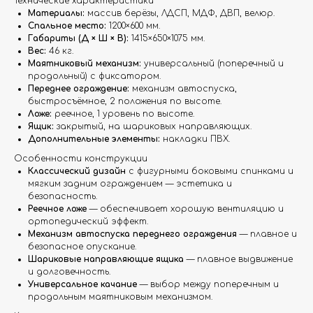
Технические характеристики
Материалы:
массив берёзы, ЛДСП, МДФ, ДВП, велюр.
Спальное место:
1200×600 мм.
Габариты (Д × Ш × В):
1415×650×1075 мм.
Вес:
46 кг.
Маятниковый механизм:
универсальный (поперечный и
продольный) с фиксатором.
Переднее ограждение:
механизм автоспуска,
быстросъёмное, 2 положения по высоте.
Ложе:
реечное, 1 уровень по высоте.
Ящик:
закрытый, на шариковых направляющих.
Дополнительные элементы:
накладки ПВХ.
Особенности конструкции
Классический дизайн
с фигурными боковыми спинками и
мягким задним ограждением — эстетика и
безопасность.
Реечное ложе
— обеспечивает хорошую вентиляцию и
ортопедический эффект.
Механизм автоспуска переднего ограждения
— плавное и
безопасное опускание.
Шариковые направляющие ящика
— плавное выдвижение
и долговечность.
Универсальное качание
— выбор между поперечным и
продольным маятниковым механизмом.