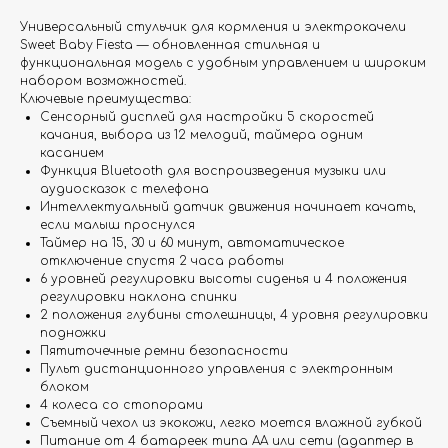
Универсальный стульчик для кормления и электрокачели
Sweet Baby Fiesta — обновленная стильная и
функциональная модель с удобным управлением и широким
набором возможностей.
Ключевые преимущества:
Сенсорный дисплей для настройки 5 скоростей
качания, выбора из 12 мелодий, таймера одним
касанием
Функция Bluetooth для воспроизведения музыки или
аудиосказок с телефона
Интеллектуальный датчик движения начинает качать,
если малыш проснулся
Таймер на 15, 30 и 60 минут, автоматическое
отключение спустя 2 часа работы
6 уровней регулировки высоты сиденья и 4 положения
регулировки наклона спинки
2 положения глубины столешницы, 4 уровня регулировки
подножки
Пятиточечные ремни безопасности
Пульт дистанционного управления с электронным
блоком
4 колеса со стопорами
Съемный чехол из экокожи, легко моется влажной губкой
Питание от 4 батареек типа AA или сети (адаптер в